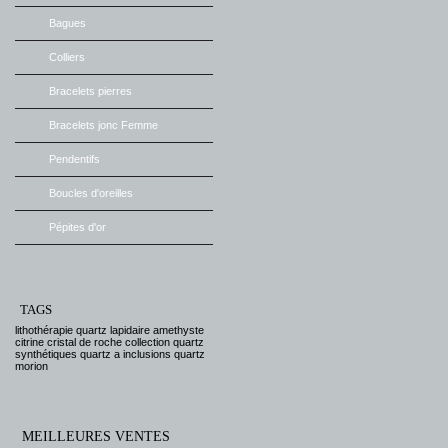
Bagues
Colliers
Bracelets pierres
Bracelets jonc Femme
Pendentifs
Boucles d'oreilles
Pépites d'or
TAGS
lithothérapie
quartz
lapidaire
amethyste
citrine
cristal de roche
collection
quartz
synthétiques
quartz a inclusions
quartz
morion
MEILLEURES VENTES