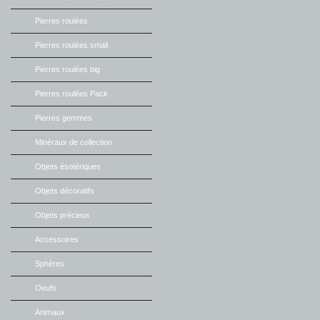
Pierres roulées
Pierres roulées small
Pierres roulées big
Pierres roulées Pack
Pierres gemmes
Minéraux de collection
Objets ésotériques
Objets décoratifs
Objets précieux
Accessoires
Sphères
Oeufs
Animaux