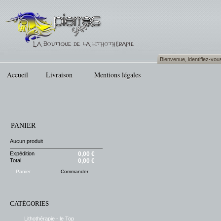
Bienvenue,
identifiez-vou
Accueil
Livraison
Mentions légales
PANIER
Aucun produit
Expédition
0,00 €
Total
0,00 €
Panier
Commander
CATÉGORIES
Lithothérapie - le Top