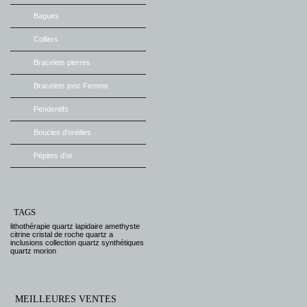
Bagues
Colliers
Bracelets pierres
Bracelets jonc Femme
Pendentifs
Boucles d'oreilles
Pépites d'or
TAGS
lithothérapie
quartz
lapidaire
amethyste
citrine
cristal de roche
quartz a
inclusions
collection
quartz synthétiques
quartz morion
MEILLEURES VENTES