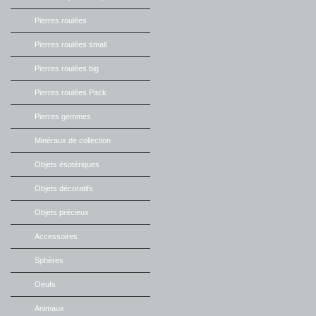
Pierres roulées
Pierres roulées small
Pierres roulées big
Pierres roulées Pack
Pierres gemmes
Minéraux de collection
Objets ésotériques
Objets décoratifs
Objets précieux
Accessoires
Sphères
Oeufs
Animaux