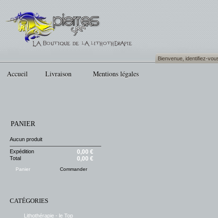
Bienvenue,
identifiez-vou
Accueil
Livraison
Mentions légales
PANIER
Aucun produit
Expédition
0,00 €
Total
0,00 €
Panier
Commander
CATÉGORIES
Lithothérapie - le Top