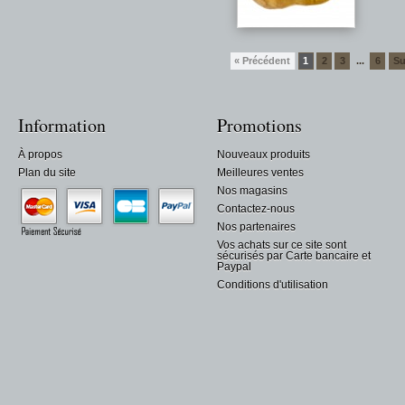
« Précédent
1
2
3
6
Su
...
Information
Promotions
À propos
Nouveaux produits
Plan du site
Meilleures ventes
Nos magasins
Contactez-nous
Nos partenaires
Vos achats sur ce site sont
sécurisés par Carte bancaire et
Paypal
Conditions d'utilisation