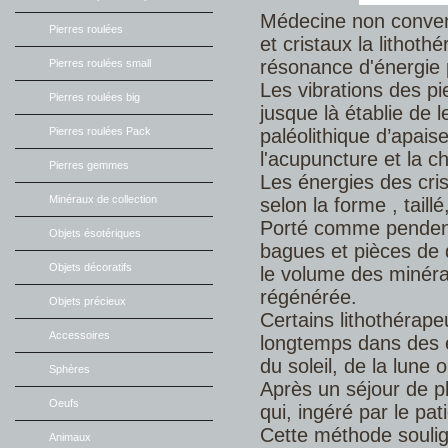
Médecine non convent
Pierres roulées
et cristaux la lithoth
résonance d'énergie 
Pierres roulées small
Les vibrations des pi
Pierres roulées big
jusque là établie de l
paléolithique d’apai
Pierres roulées Pack
l'acupuncture et la c
Pierres gemmes
Les énergies des cri
Minéraux de collection
selon la forme , taillé
Porté comme pendentif
Objets ésotériques
bagues et pièces de dé
Objets décoratifs
le volume des minéra
régénérée.
Objets précieux
Certains lithothérape
Accessoires
longtemps dans des e
du soleil, de la lune 
Sphères
Après un séjour de p
Oeufs
qui, ingéré par le pa
Cette méthode soulig
Animaux