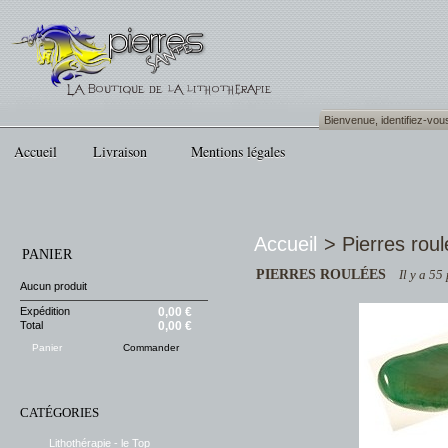
Bienvenue,
identifiez-vou
Accueil
Livraison
Mentions légales
Accueil
>
Pierres rou
PANIER
PIERRES ROULÉES
Il y a 55
Aucun produit
Expédition
0,00 €
Total
0,00 €
Panier
Commander
CATÉGORIES
Lithothérapie - le Top