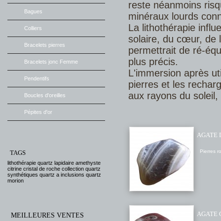
reste néanmoins risq
Bagues
minéraux lourds conn
La lithothérapie infl
Colliers
solaire, du cœur, de 
Bracelets pierres
permettrait de ré-équ
plus précis.
Bracelets jonc Femme
L'immersion après util
Pendentifs
pierres et les rechar
aux rayons du soleil, 
Boucles d'oreilles
Pépites d'or
AGATE 
Pierres ro
TAGS
lithothérapie
quartz
lapidaire
amethyste
citrine
cristal de roche
collection
quartz
synthétiques
quartz a inclusions
quartz
morion
AGATE 
MEILLEURES VENTES