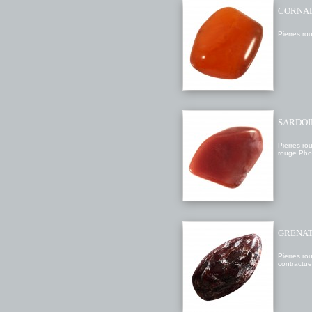
CORNA
Pierres rou
SARDOI
Pierres ro
rouge.Pho
GRENAT
Pierres ro
contractuel