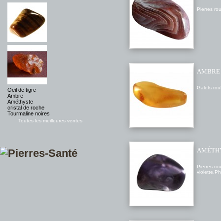
Pierres rou
AMBRE
Galets roul
Oeil de tigre
Ambre
Améthyste
cristal de roche
Tourmaline noires
Toutes les meilleures ventes
AMÉTH
Pierres rou
violette.P