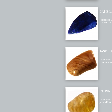
LAPIS-
Pierres ro
calcitePho
JASPE 
Pierres ro
contractuel
CITRIN
Pierres rou
jaunePhot