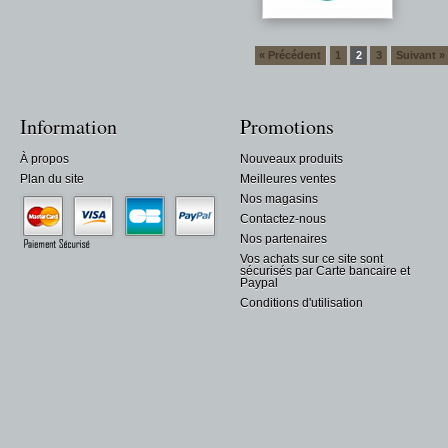
« Précédent
1
2
3
Suivant »
Information
Promotions
À propos
Nouveaux produits
Plan du site
Meilleures ventes
Nos magasins
Contactez-nous
Nos partenaires
Vos achats sur ce site sont
sécurisés par Carte bancaire et
Paypal
Conditions d'utilisation