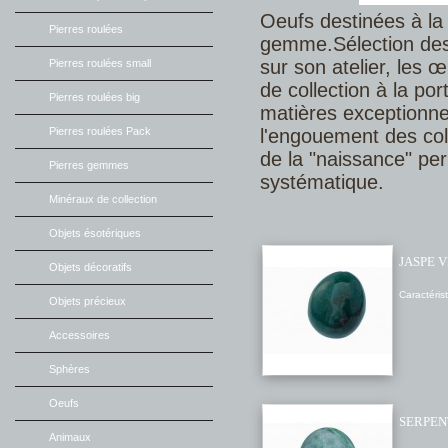
Oeufs destinées à la d
Pierres roulées
gemme.Sélection des m
sur son atelier, les
Pierres roulées small
de collection à la po
Pierres roulées big
matières exceptionn
l'engouement des col
Pierres roulées Pack
de la "naissance" per
Pierres gemmes
systématique.
Minéraux de collection
Objets ésotériques
JASPE 
Objets décoratifs
Caractéris
Objets précieux
Accessoires
Sphères
Oeufs
SERPEN
Animaux