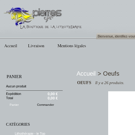
Bienvenue,
identifiez-vou
Accueil
Livraison
Mentions légales
Accueil
>
Oeufs
PANIER
OEUFS
Il y a 26 produits.
Aucun produit
Expédition
0,00 €
Total
0,00 €
Panier
Commander
CATÉGORIES
Lithothérapie - le Top