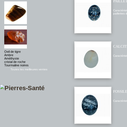
PAILLE
Caractéris
paillet
CALCIT
Oeil de tigre
Ambre
Caractéris
Améthyste
cristal de roche
Tourmaline noires
Toutes les meilleures ventes
FOSSIL
Caractéris