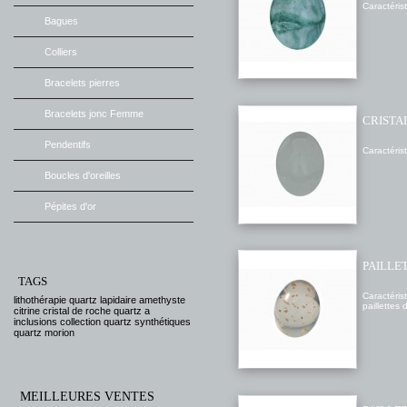
Caractérist
Bagues
Colliers
Bracelets pierres
Bracelets jonc Femme
CRISTA
Pendentifs
Caractéris
Boucles d'oreilles
Pépites d'or
PAILLE
TAGS
Caractéris
lithothérapie
quartz
lapidaire
amethyste
paillet
citrine
cristal de roche
quartz a
inclusions
collection
quartz synthétiques
quartz morion
MEILLEURES VENTES