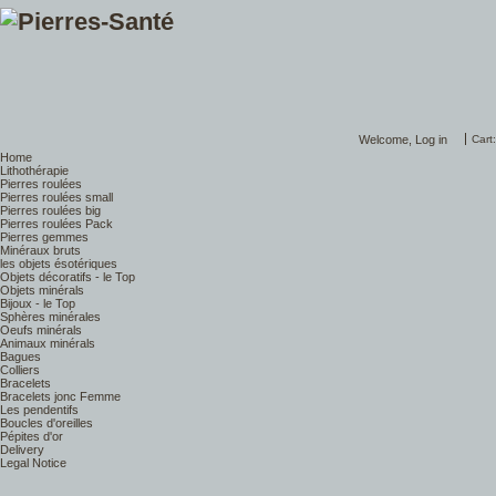
Welcome,
Log in
Cart
Home
Lithothérapie
Pierres roulées
Pierres roulées small
Pierres roulées big
Pierres roulées Pack
Pierres gemmes
Minéraux bruts
les objets ésotériques
Objets décoratifs - le Top
Objets minérals
Bijoux - le Top
Sphères minérales
Oeufs minérals
Animaux minérals
Bagues
Colliers
Bracelets
Bracelets jonc Femme
Les pendentifs
Boucles d'oreilles
Pépites d'or
Delivery
Legal Notice