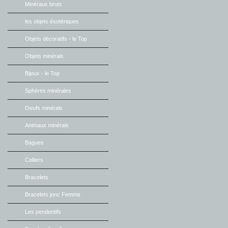
Minéraux bruts
les objets ésotériques
Objets décoratifs - le Top
Objets minérals
Bijoux - le Top
Sphères minérales
Oeufs minérals
Animaux minérals
Bagues
Colliers
Bracelets
Bracelets jonc Femme
Les pendentifs