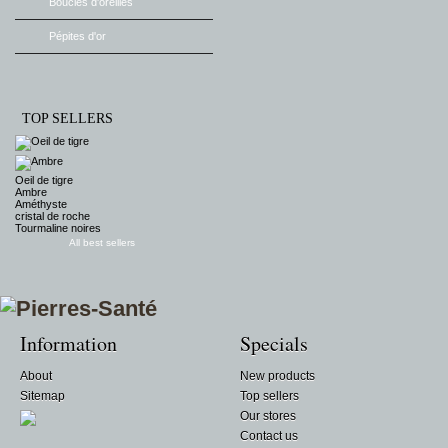
Boucles d'oreilles
Pépites d'or
TOP SELLERS
Oeil de tigre
Ambre
Améthyste
cristal de roche
Tourmaline noires
All best sellers
Information
Specials
About
New products
Sitemap
Top sellers
Our stores
Contact us