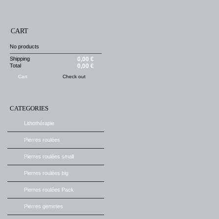
CART
No products
Shipping
0,00 €
Total
0,00 €
Cart
Check out
CATEGORIES
Lithothérapie
Pierres roulées
Pierres roulées small
Pierres roulées big
Pierres roulées Pack
Pierres gemmes