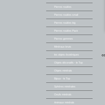
Pierres roulées
Pierres roulées small
Pierres roulées big
Pierres roulées Pack
Pierres gemmes
Minéraux bruts
les objets ésotériques
CO
Objets décoratifs - le Top
Objets minérals
Bijoux - le Top
Sphères minérales
Oeufs minérals
Animaux minérals