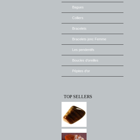
Bagues
Colliers
Bracelets
Bracelets jonc Femme
Les pendentifs
Boucles d'oreilles
Pépites d'or
TOP SELLERS