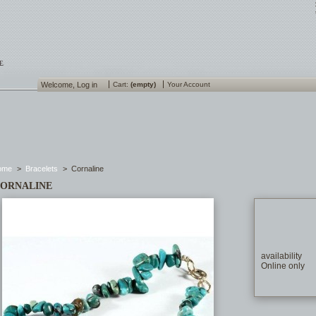
Welcome,
Log in
Cart:
(empty)
Your Account
ome
>
Bracelets
>
Cornaline
ORNALINE
availability
Online only