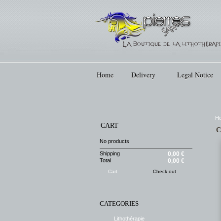
Home
Delivery
Legal Notice
H
CART
C
No products
Shipping
0,00 €
Total
0,00 €
Cart
Check out
CATEGORIES
Lithothérapie