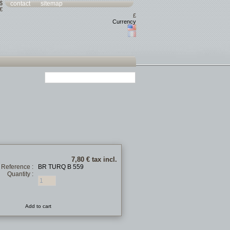
$
contact
sitemap
€
£
Currency
7,80 €
tax incl.
Reference :
BR TURQ B 559
Quantity :